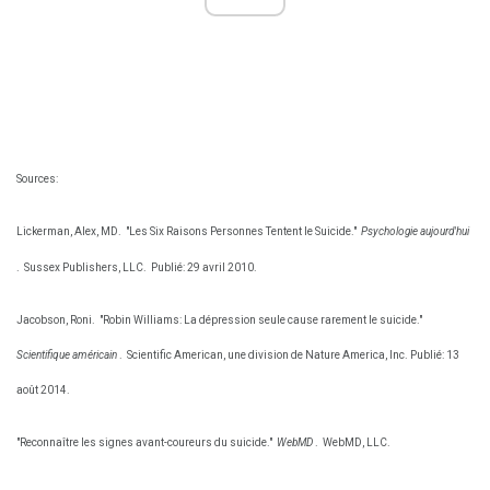
Sources:
Lickerman, Alex, MD.
"Les Six Raisons Personnes Tentent le Suicide."
Psychologie aujourd'hui
.
Sussex Publishers, LLC.
Publié: 29 avril 2010.
Jacobson, Roni.
"Robin Williams: La dépression seule cause rarement le suicide."
Scientifique américain
.
Scientific American, une division de Nature America, Inc. Publié: 13
août 2014.
"Reconnaître les signes avant-coureurs du suicide."
WebMD
.
WebMD, LLC.