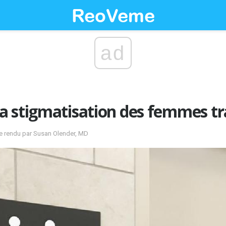
ad
a stigmatisation des femmes t
e rendu par Susan Olender, MD