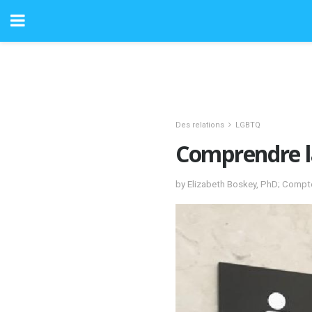
Des relations
LGBTQ
Comprendre l
by Elizabeth Boskey, PhD; Compt