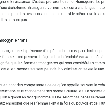
né à la naissance. D'autres préfèrent dire non-transgenre. Le pr
'une dichotomie «transgenre vs. normale» qui a une longue histo
us utile pour les personnes dont le sexe est le même que le sex
elles ne sont pas.
 misogynie trans
dre dangereuse la présence d'un pénis dans un espace historiqu
e femme. Ironiquement, la façon dont la féminité est associée à l
 signifie que les femmes transgenres qui sont considérées com
ont elles-mêmes souvent peur de la victimisation sexuelle une fo
ques sont des composantes de ce qu'on appelle souvent la
cult
 l'éducation et le changement des normes culturelles. La société 
'un a grandi en tant qu'homme, ils ne seront pas nécessaireme
x enseigner que les femmes ont à la fois du pouvoir et de l'au